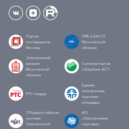
Портал
ПИК и ЕАСУЗ
поставщиков
Московской
Москвы
области
Электронный
магазин
Система торгов
Московской
Сбербанк-АСТ
области
Единая
электронная
РТС-тендер
торговая
площадка
Общероссийская
АО
система
«Электронные
Электронной
торговые