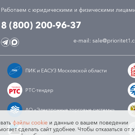
Работаем с юридическими и физическими лицам
8 (800) 200-96-37
e-mail:
sale@prioritet1
ПИК и ЕАСУЗ Московской области
РТС-тендер
АО «Электронные торговые системы»
овать
файлы cookie
и данные о вашем поведении
Федеральная электронная площадка
могает сделать сайт удобнее. Чтобы отказаться от э
а
ТЭК-Торг