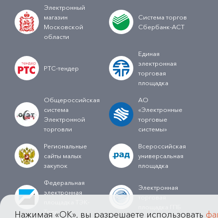
Электронный
магазин
Система торгов
Московской
Сбербанк-АСТ
области
Единая
электронная
РТС-тендер
торговая
площадка
Общероссийская
АО
система
«Электронные
Электронной
торговые
торговли
системы»
Региональные
Всероссийская
сайты малых
универсальная
закупок
площадка
Федеральная
Электронная
электронная
торговая
площадка ТЭК-
площадка ГПБ
Торг
Нажимая «OK», вы разрешаете использовать
фа