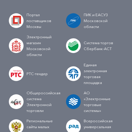
Портал
ПИК и ЕАСУЗ
поставщиков
Московской
Москвы
области
Электронный
магазин
Система торгов
Московской
Сбербанк-АСТ
области
Единая
электронная
РТС-тендер
торговая
площадка
Общероссийская
АО
система
«Электронные
Электронной
торговые
торговли
системы»
Региональные
Всероссийская
сайты малых
универсальная