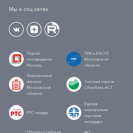
Мы в соц сетях
Портал
ПИК и ЕАСУЗ
поставщиков
Московской
Москвы
области
Электронный
магазин
Система торгов
Московской
Сбербанк-АСТ
области
Единая
электронная
РТС-тендер
торговая
площадка
Общероссийская
АО