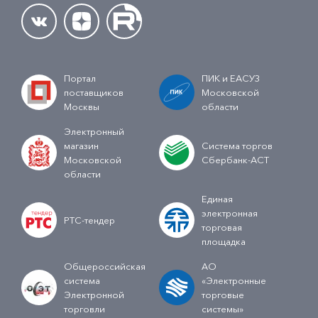
Портал
ПИК и ЕАСУЗ
поставщиков
Московской
Москвы
области
Электронный
магазин
Система торгов
Московской
Сбербанк-АСТ
области
Единая
электронная
РТС-тендер
торговая
площадка
Общероссийская
АО
система
«Электронные
Электронной
торговые
торговли
системы»