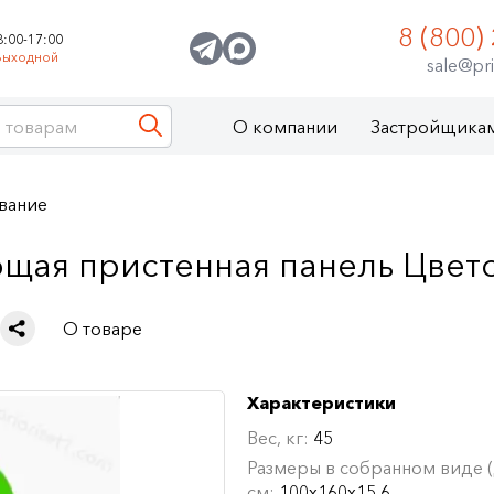
8 (800)
8:00-17:00
Выходной
sale@pri
О компании
Застройщика
вание
щая пристенная панель Цвет
О товаре
Характеристики
Вес, кг:
45
Размеры в собранном виде (Д
см:
100х160х15,6