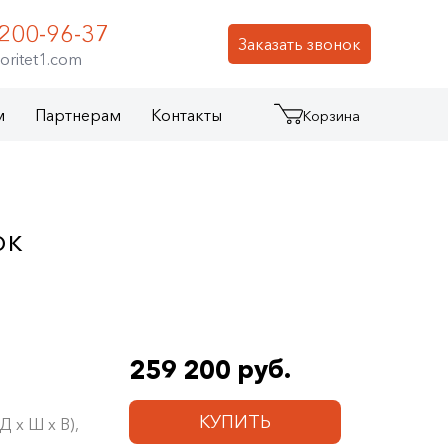
 200-96-37
Заказать звонок
oritet1.com
м
Партнерам
Контакты
Корзина
ок
259 200 руб.
КУПИТЬ
 х Ш х В),