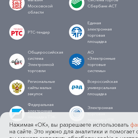
Московской
Сбербанк-АСТ
области
Единая
электронная
РТС-тендер
торговая
площадка
Общероссийская
АО
система
«Электронные
Электронной
торговые
торговли
системы»
Региональные
Всероссийская
сайты малых
универсальная
закупок
площадка
Федеральная
Электронная
электронная
торговая
площадка ТЭК-
площадка ГПБ
Торг
Нажимая «OK», вы разрешаете использовать
фа
на сайте. Это нужно для аналитики и помогает с
© Компания "Приоритет" 2013 - 2026