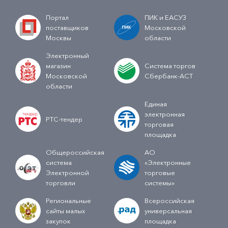
Портал
ПИК и ЕАСУЗ
поставщиков
Московской
Москвы
области
Электронный
магазин
Система торгов
Московской
Сбербанк-АСТ
области
Единая
электронная
РТС-тендер
торговая
площадка
Общероссийская
АО
система
«Электронные
Электронной
торговые
торговли
системы»
Региональные
Всероссийская
сайты малых
универсальная
закупок
площадка