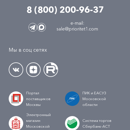
8 (800) 200-96-37
e-mail:
sale@prioritet1.com
Мы в соц сетях
Портал
ПИК и ЕАСУЗ
поставщиков
Московской
Москвы
области
Электронный
магазин
Система торгов
Московской
Сбербанк-АСТ