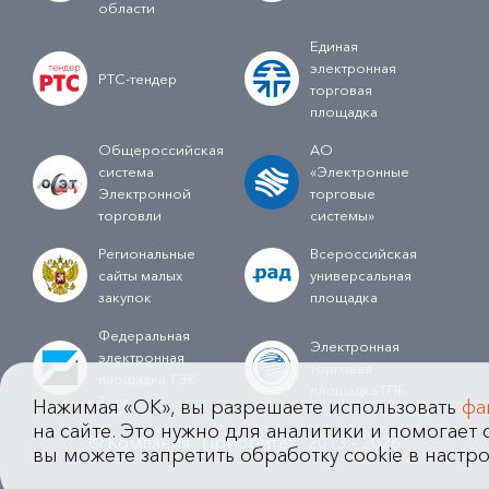
области
Единая
электронная
РТС-тендер
торговая
площадка
Общероссийская
АО
система
«Электронные
Электронной
торговые
торговли
системы»
Региональные
Всероссийская
сайты малых
универсальная
закупок
площадка
Федеральная
Электронная
электронная
торговая
площадка ТЭК-
площадка ГПБ
Торг
Нажимая «OK», вы разрешаете использовать
фа
на сайте. Это нужно для аналитики и помогает с
© Компания "Приоритет" 2013 - 2026
вы можете запретить обработку cookie в настро