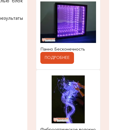
елью блок
езультаты
Панно Бесконечность
ПОДРОБНЕЕ
Фиброоптическое волокно