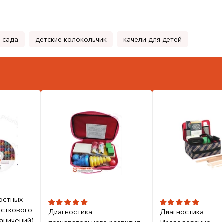
 сада
детские колокольчик
качели для детей
остных
осткового
Диагностика
Диагностика
раничений)
познавательного развития
Исследование