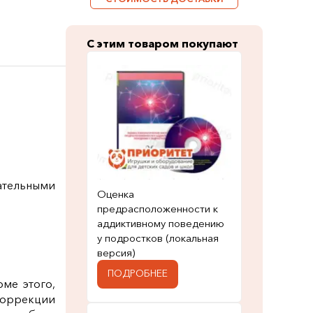
С этим товаром покупают
вательными
Оценка
предрасположенности к
аддиктивному поведению
у подростков (локальная
версия)
ПОДРОБНЕЕ
оме этого,
коррекции