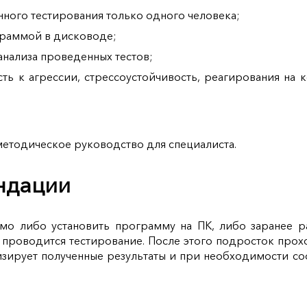
нного тестирования только одного человека;
граммой в дисководе;
анализа проведенных тестов;
ть к агрессии, стрессоустойчивость, реагирования на 
методическое руководство для специалиста.
ндации
о либо установить программу на ПК, либо заранее ра
 проводится тестирование. После этого подросток прох
лизирует полученные результаты и при необходимости с