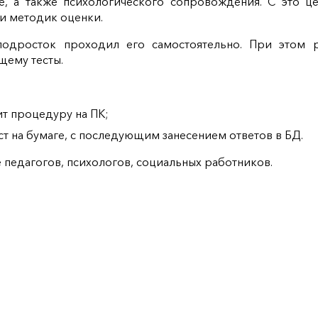
е, а также психологического сопровождения. С это ц
 и методик оценки.
подросток проходил его самостоятельно. При этом р
щему тесты.
т процедуру на ПК;
ст на бумаге, с последующим занесением ответов в БД.
 педагогов, психологов, социальных работников.