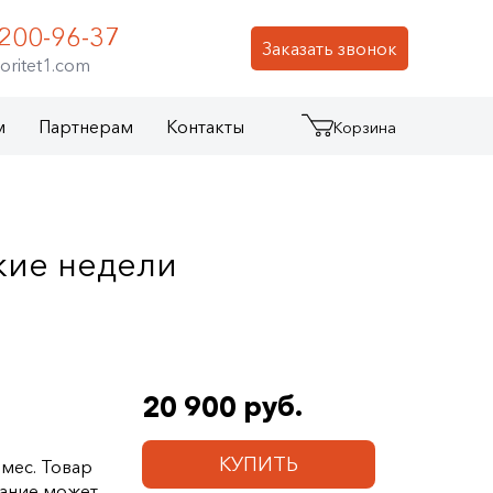
 200-96-37
Заказать звонок
oritet1.com
м
Партнерам
Контакты
Корзина
кие недели
20 900 руб.
КУПИТЬ
 мес. Товар
ание может