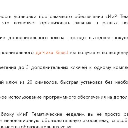
ность установки программного обеспечения «ИиР Тем
 что позволяет организовать занятия в разных п
ие дополнительного ключа гораздо выгоднее покуп
ополнительного
датчика Kinect
вы получаете полноценн
ретения до 3 дополнительных ключей к одному компл
а
ый ключ из 20 символов, быстрая установка без необ
ьное использование программного обеспечения на допол
блоку «ИиР Тематические недели», вы не просто р
те инновационную образовательную экосистему, спосо
ачества образовательных услуг.