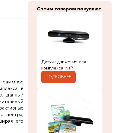
С этим товаром покупают
Датчик движения для
комплекса ИиР
ПОДРОБНЕЕ
ограммное
мплекса в
в, данный
нительный
рактивные
о центра,
ширяя его