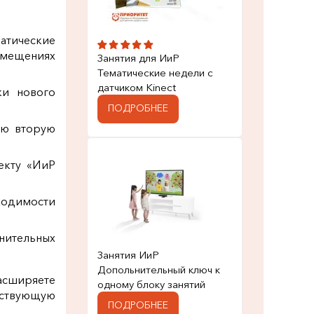
атические
омещениях
Занятия для ИиР
Тематические недели с
датчиком Kinect
ки нового
ПОДРОБНЕЕ
ую вторую
екту «ИиР
ходимости
нительных
Занятия ИиР
Допольнительный ключ к
асширяете
одному блоку занятий
бствующую
ПОДРОБНЕЕ