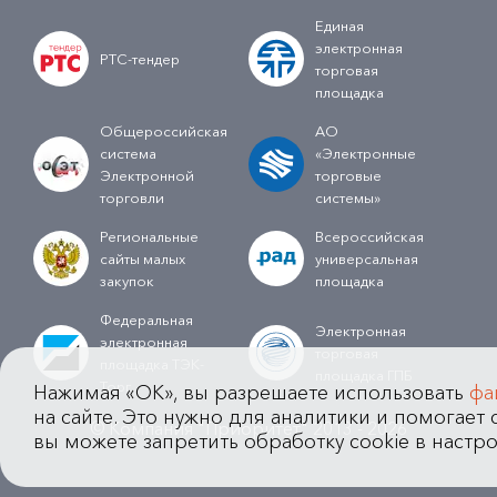
Единая
электронная
РТС-тендер
торговая
площадка
Общероссийская
АО
система
«Электронные
Электронной
торговые
торговли
системы»
Региональные
Всероссийская
сайты малых
универсальная
закупок
площадка
Федеральная
Электронная
электронная
торговая
площадка ТЭК-
площадка ГПБ
Торг
Нажимая «OK», вы разрешаете использовать
фа
на сайте. Это нужно для аналитики и помогает с
© Компания "Приоритет" 2013 - 2026
вы можете запретить обработку cookie в настро