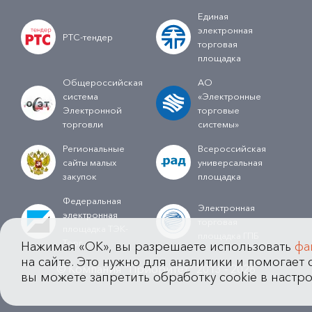
Единая
электронная
РТС-тендер
торговая
площадка
Общероссийская
АО
система
«Электронные
Электронной
торговые
торговли
системы»
Региональные
Всероссийская
сайты малых
универсальная
закупок
площадка
Федеральная
Электронная
электронная
торговая
площадка ТЭК-
площадка ГПБ
Торг
Нажимая «OK», вы разрешаете использовать
фа
на сайте. Это нужно для аналитики и помогает с
© Компания "Приоритет" 2013 - 2026
вы можете запретить обработку cookie в настро