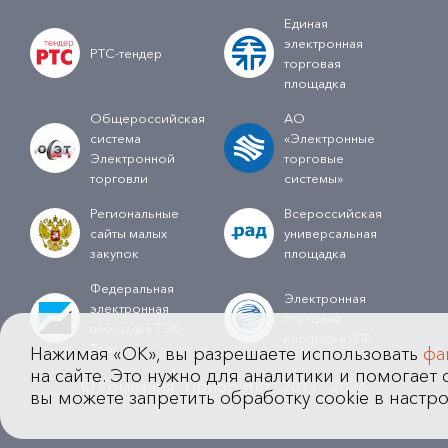
Единая
электронная
РТС-тендер
торговая
площадка
Общероссийская
АО
система
«Электронные
Электронной
торговые
торговли
системы»
Региональные
Всероссийская
сайты малых
универсальная
закупок
площадка
Федеральная
Электронная
электронная
торговая
площадка ТЭК-
площадка ГПБ
Торг
Нажимая «OK», вы разрешаете использовать
фа
на сайте. Это нужно для аналитики и помогает с
© Компания "Приоритет" 2013 - 2026
вы можете запретить обработку cookie в настро