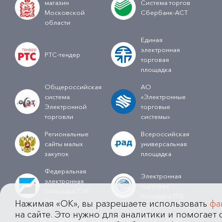
магазин
Система торгов
Московской
Сбербанк-АСТ
области
Единая
электронная
РТС-тендер
торговая
площадка
Общероссийская
АО
система
«Электронные
Электронной
торговые
торговли
системы»
Региональные
Всероссийская
сайты малых
универсальная
закупок
площадка
Федеральная
Электронная
электронная
торговая
площадка ТЭК-
площадка ГПБ
Торг
Нажимая «OK», вы разрешаете использовать
фа
на сайте. Это нужно для аналитики и помогает с
© Компания "Приоритет" 2013 - 2026