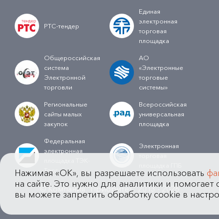
Единая
электронная
РТС-тендер
торговая
площадка
Общероссийская
АО
система
«Электронные
Электронной
торговые
торговли
системы»
Региональные
Всероссийская
сайты малых
универсальная
закупок
площадка
Федеральная
Электронная
электронная
торговая
площадка ТЭК-
площадка ГПБ
Торг
Нажимая «OK», вы разрешаете использовать
фа
на сайте. Это нужно для аналитики и помогает с
© Компания "Приоритет" 2013 - 2026
вы можете запретить обработку cookie в настро