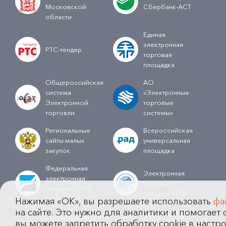
Московской
Сбербанк-АСТ
области
Единая
электронная
РТС-тендер
торговая
площадка
Общероссийская
АО
система
«Электронные
Электронной
торговые
торговли
системы»
Региональные
Всероссийская
сайты малых
универсальная
закупок
площадка
Федеральная
Электронная
электронная
торговая
площадка ТЭК-
площадка ГПБ
Торг
Нажимая «OK», вы разрешаете использовать
фа
на сайте. Это нужно для аналитики и помогает с
© Компания "Приоритет" 2013 - 2026
вы можете запретить обработку cookie в настро