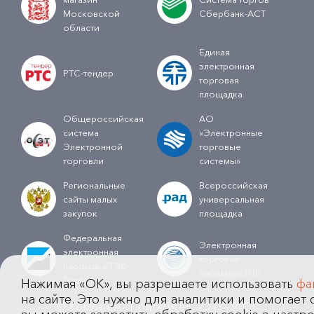
Московской
Сбербанк-АСТ
области
Единая
электронная
РТС-тендер
торговая
площадка
Общероссийская
АО
система
«Электронные
Электронной
торговые
торговли
системы»
Региональные
Всероссийская
сайты малых
универсальная
закупок
площадка
Федеральная
Электронная
электронная
торговая
площадка ТЭК-
площадка ГПБ
Торг
Нажимая «OK», вы разрешаете использовать
фа
на сайте. Это нужно для аналитики и помогает с
© Компания "Приоритет" 2013 - 2026