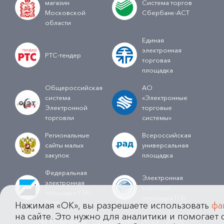
магазин
Система торгов
Московской
Сбербанк-АСТ
области
Единая
электронная
РТС-тендер
торговая
площадка
Общероссийская
АО
система
«Электронные
Электронной
торговые
торговли
системы»
Региональные
Всероссийская
сайты малых
универсальная
закупок
площадка
Федеральная
Электронная
электронная
торговая
площадка ТЭК-
площадка ГПБ
Торг
Нажимая «OK», вы разрешаете использовать
фа
на сайте. Это нужно для аналитики и помогает с
© Компания "Приоритет" 2013 - 2026