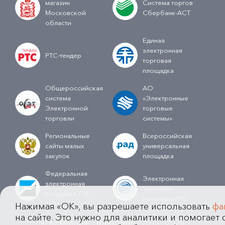
магазин
Система торгов
Московской
Сбербанк-АСТ
области
Единая
электронная
РТС-тендер
торговая
площадка
Общероссийская
АО
система
«Электронные
Электронной
торговые
торговли
системы»
Региональные
Всероссийская
сайты малых
универсальная
закупок
площадка
Федеральная
Электронная
электронная
торговая
площадка ТЭК-
площадка ГПБ
Торг
Нажимая «OK», вы разрешаете использовать
фа
на сайте. Это нужно для аналитики и помогает с
© Компания "Приоритет" 2013 - 2026