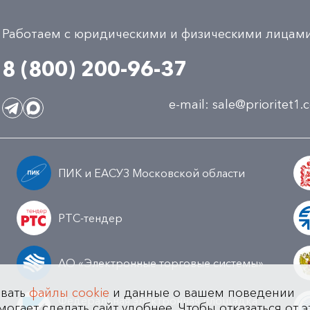
Работаем с юридическими и физическими лицам
8 (800) 200-96-37
e-mail:
sale@prioritet1
ПИК и ЕАСУЗ Московской области
РТС-тендер
АО «Электронные торговые системы»
овать
файлы cookie
и данные о вашем поведении
Федеральная электронная площадка
могает сделать сайт удобнее. Чтобы отказаться от э
а