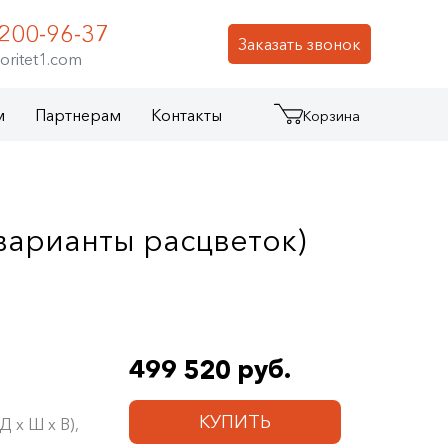
 200-96-37
Заказать звонок
oritet1.com
м
Партнерам
Контакты
Корзина
варианты расцветок)
499 520 руб.
КУПИТЬ
 х Ш х В),