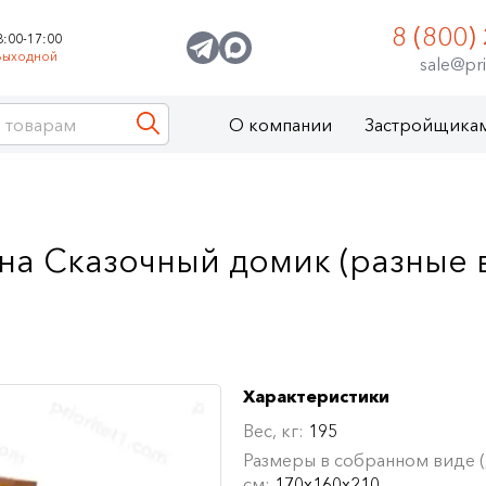
8 (800)
8:00-17:00
Выходной
sale@pri
О компании
Застройщика
она Сказочный домик (разные 
Характеристики
Вес, кг:
195
Размеры в собранном виде (Д
см:
170х160х210