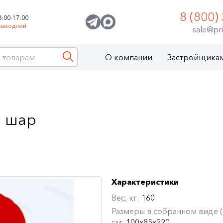
8 (800)
8:00-17:00
Выходной
sale@pri
О компании
Застройщика
й шар
Характеристики
Вес, кг:
160
Размеры в собранном виде (Д
см:
100х85х220