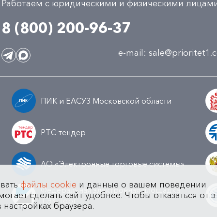
Работаем с юридическими и физическими лицам
8 (800) 200-96-37
e-mail:
sale@prioritet1
ПИК и ЕАСУЗ Московской области
РТС-тендер
АО «Электронные торговые системы»
овать
файлы cookie
и данные о вашем поведении
Федеральная электронная площадка
могает сделать сайт удобнее. Чтобы отказаться от э
а
ТЭК-Торг
в настройках браузера.