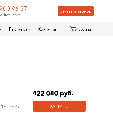
 200-96-37
Заказать звонок
oritet1.com
м
Партнерам
Контакты
Корзина
422 080 руб.
КУПИТЬ
 х Ш х В),