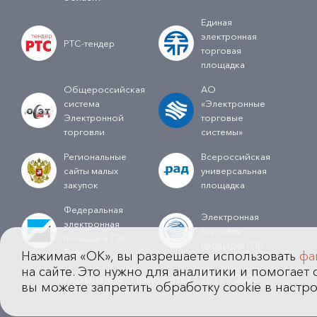
Единая
электронная
РТС-тендер
торговая
площадка
Общероссийская
АО
система
«Электронные
Электронной
торговые
торговли
системы»
Региональные
Всероссийская
сайты малых
универсальная
закупок
площадка
Федеральная
Электронная
электронная
торговая
площадка ТЭК-
площадка ГПБ
Торг
Нажимая «OK», вы разрешаете использовать
фа
на сайте. Это нужно для аналитики и помогает с
© Компания "Приоритет" 2013 - 2026
вы можете запретить обработку cookie в настро