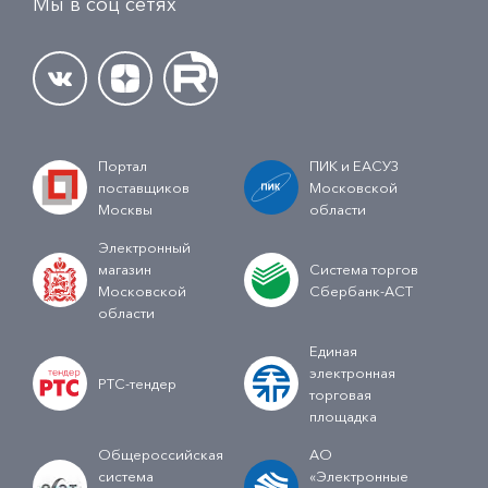
Мы в соц сетях
Портал
ПИК и ЕАСУЗ
поставщиков
Московской
Москвы
области
Электронный
магазин
Система торгов
Московской
Сбербанк-АСТ
области
Единая
электронная
РТС-тендер
торговая
площадка
Общероссийская
АО
система
«Электронные