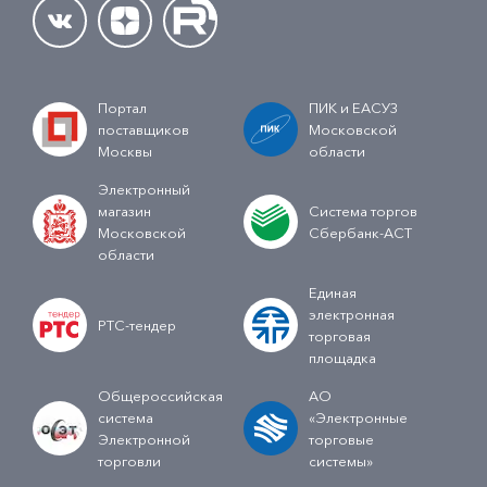
Портал
ПИК и ЕАСУЗ
поставщиков
Московской
Москвы
области
Электронный
магазин
Система торгов
Московской
Сбербанк-АСТ
области
Единая
электронная
РТС-тендер
торговая
площадка
Общероссийская
АО
система
«Электронные
Электронной
торговые
торговли
системы»