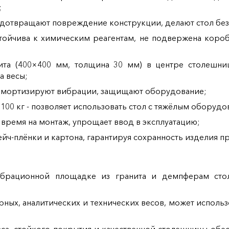
;
редотвращают повреждение конструкции, делают стол без
стойчива к химическим реагентам, не подвержена коро
нита (400×400 мм, толщина 30 мм) в центре столешн
а весы;
 амортизируют вибрации, защищают оборудование;
 100 кг - позволяет использовать стол с тяжёлым обору
 время на монтаж, упрощает ввод в эксплуатацию;
йч-плёнки и картона, гарантируя сохранность изделия п
ибрационной площадке из гранита и демпферам сто
рных, аналитических и технических весов, может исполь