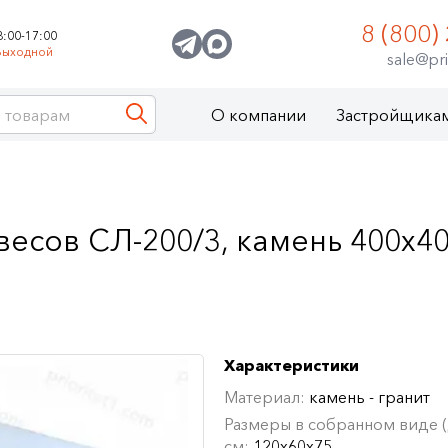
8 (800)
8:00-17:00
Выходной
sale@pri
О компании
Застройщика
есов СЛ-200/3, камень 400х4
Характеристики
Материал:
камень - гранит
Размеры в собранном виде (Д
см:
120х60х75