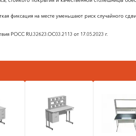
каса, стойкого покрытия и качественной столешницы об
ткая фиксация на месте уменьшают риск случайного сдви
вия РОСС RU.32623.ОС03.2113 от 17.05.2023 г.