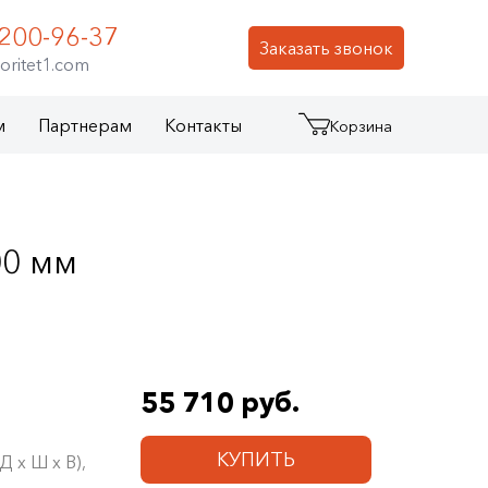
 200-96-37
Заказать звонок
oritet1.com
м
Партнерам
Контакты
Корзина
00 мм
55 710 руб.
КУПИТЬ
 х Ш х В),