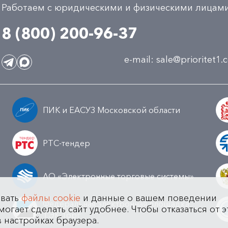
Работаем с юридическими и физическими лицам
8 (800) 200-96-37
e-mail:
sale@prioritet1
ПИК и ЕАСУЗ Московской области
РТС-тендер
АО «Электронные торговые системы»
овать
файлы cookie
и данные о вашем поведении
Федеральная электронная площадка
могает сделать сайт удобнее. Чтобы отказаться от э
а
ТЭК-Торг
в настройках браузера.