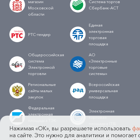
магазин
Система торгов
Московской
Сбербанк-АСТ
области
Единая
электронная
РТС-тендер
торговая
площадка
Общероссийская
АО
система
«Электронные
Электронной
торговые
торговли
системы»
Региональные
Всероссийская
сайты малых
универсальная
закупок
площадка
Федеральная
Электронная
электронная
торговая
площадка ТЭК-
площадка ГПБ
Торг
Нажимая «OK», вы разрешаете использовать
фа
на сайте. Это нужно для аналитики и помогает с
© Компания "Приоритет" 2013 - 2026