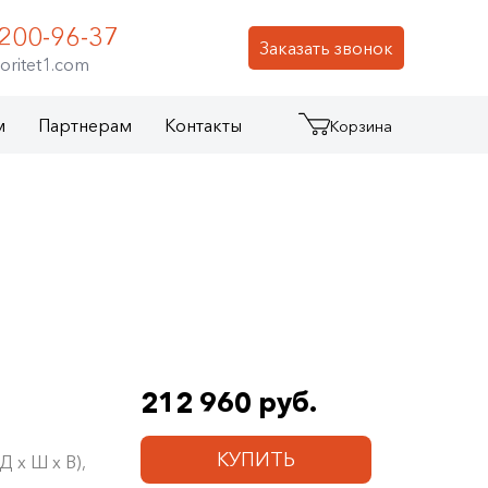
 200-96-37
Заказать звонок
oritet1.com
м
Партнерам
Контакты
Корзина
212 960 руб.
КУПИТЬ
 х Ш х В),