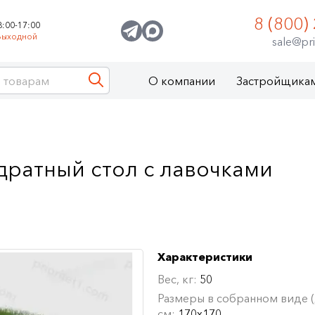
8 (800)
8:00-17:00
Выходной
sale@pri
О компании
Застройщика
дратный стол с лавочками
Характеристики
Вес, кг:
50
Размеры в собранном виде (Д
см:
170х170