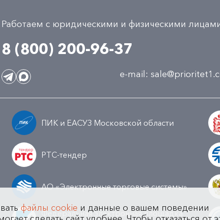
Работаем с юридическими и физическими лицам
8 (800) 200-96-37
e-mail:
sale@prioritet1
ПИК и ЕАСУЗ Московской области
РТС-тендер
АО «Электронные торговые системы»
овать
файлы cookie
и данные о вашем поведении
Федеральная электронная площадка
могает сделать сайт удобнее. Чтобы отказаться от э
а