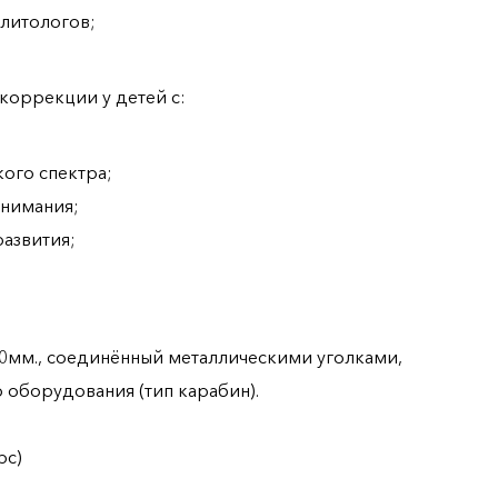
литологов;
коррекции у детей с:
ого спектра;
внимания;
азвития;
00мм., соединённый металлическими уголками,
 оборудования (тип карабин).
рс)