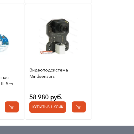
Видеоподсистема
Mindsensors
нная
II без
58 980 руб.
КУПИТЬ В 1 КЛИК