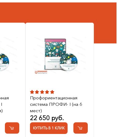
нная
Профориентационная
I
система ПРОФИ- I (на 6
я)
мест)
22 650 руб.
КУПИТЬ В 1 КЛИК