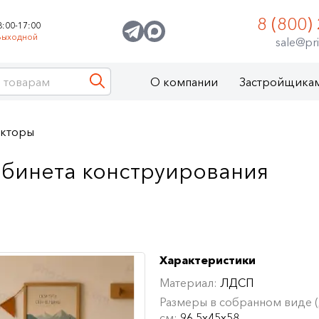
8 (800)
8:00-17:00
Выходной
sale@pri
О компании
Застройщика
укторы
абинета конструирования
Характеристики
Материал:
ЛДСП
Размеры в собранном виде (Д
см:
96,5х45х58