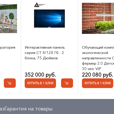
оратория
Интерактивная панель
Обучающий комп
серия CT 8/128 Гб - 2
экологической
блока, 75 Дюймов
направленности С
фермер 2.0 Детск
30 чел. VIP
352 000 руб.
220 080 руб.
КУПИТЬ В 1 КЛИК
КУПИТЬ В 1 КЛИК
аз
Гарантия на товары