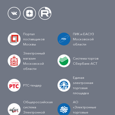
Портал
ПИК и ЕАСУЗ
поставщиков
Московской
Москвы
области
Электронный
магазин
Система торгов
Московской
Сбербанк-АСТ
области
Единая
электронная
РТС-тендер
торговая
площадка
Общероссийская
АО
система
«Электронные
Электронной
торговые