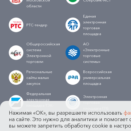
Московской
Сбербанк-АСТ
области
Единая
электронная
РТС-тендер
торговая
площадка
Общероссийская
АО
система
«Электронные
Электронной
торговые
торговли
системы»
Региональные
Всероссийская
сайты малых
универсальная
закупок
площадка
Федеральная
Электронная
электронная
торговая
площадка ТЭК-
площадка ГПБ
Торг
Нажимая «OK», вы разрешаете использовать
фа
на сайте. Это нужно для аналитики и помогает с
© Компания "Приоритет" 2013 - 2026
вы можете запретить обработку cookie в настро