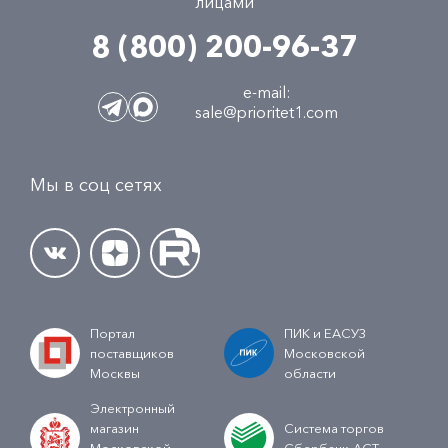
лицами
8 (800) 200-96-37
e-mail:
sale@prioritet1.com
Мы в соц сетях
Портал
ПИК и ЕАСУЗ
поставщиков
Московской
Москвы
области
Электронный
магазин
Система торгов