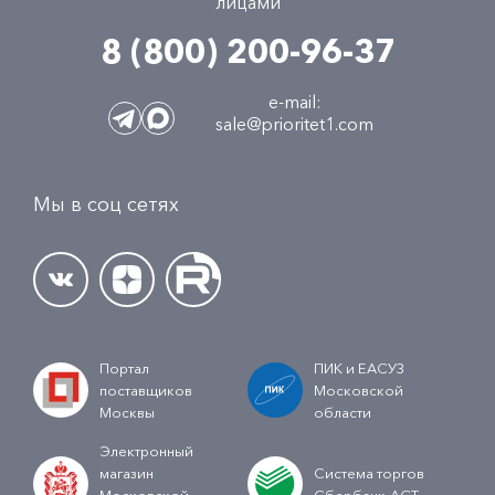
лицами
8 (800) 200-96-37
e-mail:
sale@prioritet1.com
Мы в соц сетях
Портал
ПИК и ЕАСУЗ
поставщиков
Московской
Москвы
области
Электронный
магазин
Система торгов