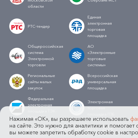
Московской
Сбербанк-АСТ
области
Единая
электронная
РТС-тендер
торговая
площадка
Общероссийская
АО
система
«Электронные
Электронной
торговые
торговли
системы»
Региональные
Всероссийская
сайты малых
универсальная
закупок
площадка
Федеральная
Электронная
электронная
торговая
площадка ТЭК-
площадка ГПБ
Торг
Нажимая «OK», вы разрешаете использовать
фа
на сайте. Это нужно для аналитики и помогает с
© Компания "Приоритет" 2013 - 2026
вы можете запретить обработку cookie в настро