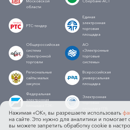
Московской
Сбербанк-АСТ
области
Единая
электронная
РТС-тендер
торговая
площадка
Общероссийская
АО
система
«Электронные
Электронной
торговые
торговли
системы»
Региональные
Всероссийская
сайты малых
универсальная
закупок
площадка
Федеральная
Электронная
электронная
торговая
площадка ТЭК-
площадка ГПБ
Торг
Нажимая «OK», вы разрешаете использовать
фа
на сайте. Это нужно для аналитики и помогает с
© Компания "Приоритет" 2013 - 2026
вы можете запретить обработку cookie в настро