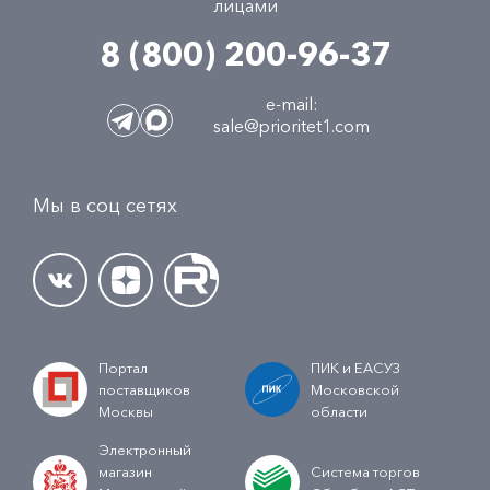
лицами
8 (800) 200-96-37
e-mail:
sale@prioritet1.com
Мы в соц сетях
Портал
ПИК и ЕАСУЗ
поставщиков
Московской
Москвы
области
Электронный
магазин
Система торгов