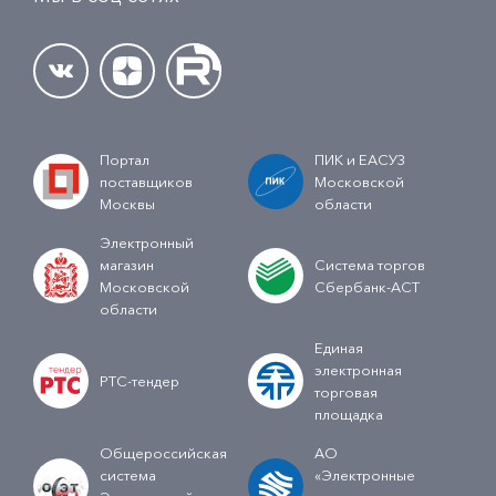
Портал
ПИК и ЕАСУЗ
поставщиков
Московской
Москвы
области
Электронный
магазин
Система торгов
Московской
Сбербанк-АСТ
области
Единая
электронная
РТС-тендер
торговая
площадка
Общероссийская
АО
система
«Электронные