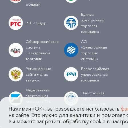
области
Единая
электронная
РТС-тендер
торговая
площадка
Общероссийская
АО
система
«Электронные
Электронной
торговые
торговли
системы»
Региональные
Всероссийская
сайты малых
универсальная
закупок
площадка
Федеральная
Электронная
электронная
торговая
площадка ТЭК-
площадка ГПБ
Торг
Нажимая «OK», вы разрешаете использовать
фа
на сайте. Это нужно для аналитики и помогает с
© Компания "Приоритет" 2013 - 2026
вы можете запретить обработку cookie в настро