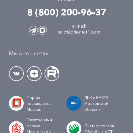
8 (800) 200-96-37
e-mail:
sale@prioritet1.com
Мы в соц сетях
Портал
ПИК и ЕАСУЗ
поставщиков
Московской
Москвы
области
Электронный
магазин
Система торгов
Московской
Сбербанк-АСТ