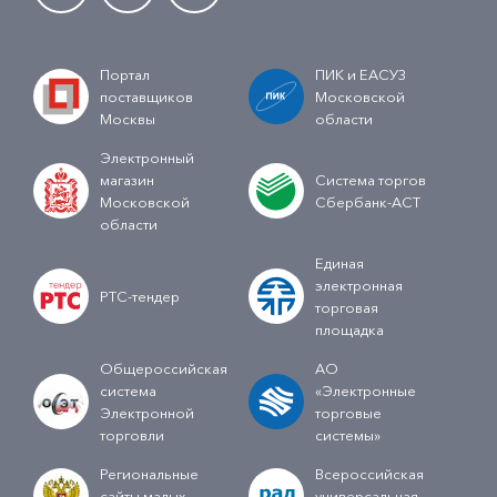
Портал
ПИК и ЕАСУЗ
поставщиков
Московской
Москвы
области
Электронный
магазин
Система торгов
Московской
Сбербанк-АСТ
области
Единая
электронная
РТС-тендер
торговая
площадка
Общероссийская
АО
система
«Электронные
Электронной
торговые
торговли
системы»
Региональные
Всероссийская
сайты малых
универсальная