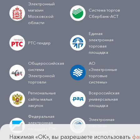
Электронный
магазин
Система торгов
Московской
Сбербанк-АСТ
области
Единая
электронная
РТС-тендер
торговая
площадка
Общероссийская
АО
система
«Электронные
Электронной
торговые
торговли
системы»
Региональные
Всероссийская
сайты малых
универсальная
закупок
площадка
Федеральная
Электронная
электронная
торговая
площадка ТЭК-
площадка ГПБ
Торг
Нажимая «OK», вы разрешаете использовать
фа