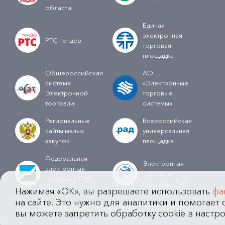
области
Единая
электронная
РТС-тендер
торговая
площадка
Общероссийская
АО
система
«Электронные
Электронной
торговые
торговли
системы»
Региональные
Всероссийская
сайты малых
универсальная
закупок
площадка
Федеральная
Электронная
электронная
торговая
площадка ТЭК-
площадка ГПБ
Торг
Нажимая «OK», вы разрешаете использовать
фа
на сайте. Это нужно для аналитики и помогает с
© Компания "Приоритет" 2013 - 2026
вы можете запретить обработку cookie в настро