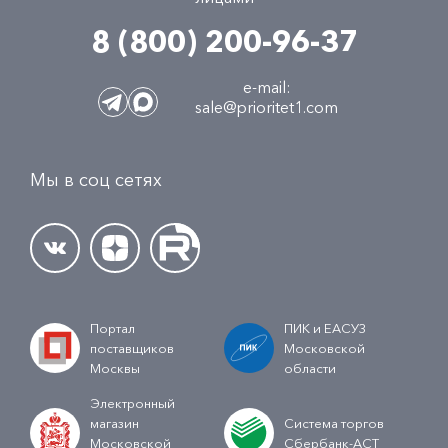
8 (800) 200-96-37
e-mail:
sale@prioritet1.com
Мы в соц сетях
Портал
ПИК и ЕАСУЗ
поставщиков
Московской
Москвы
области
Электронный
магазин
Система торгов
Московской
Сбербанк-АСТ