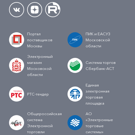
Портал
ПИК и ЕАСУЗ
поставщиков
Московской
Москвы
области
Электронный
магазин
Система торгов
Московской
Сбербанк-АСТ
области
Единая
электронная
РТС-тендер
торговая
площадка
Общероссийская
АО
система
«Электронные
Электронной
торговые
торговли
системы»