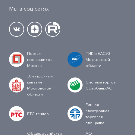
Мы в соц сетях
Портал
ПИК и ЕАСУЗ
поставщиков
Московской
Москвы
области
Электронный
магазин
Система торгов
Московской
Сбербанк-АСТ
области
Единая
электронная
РТС-тендер
торговая
площадка
Общероссийская
АО