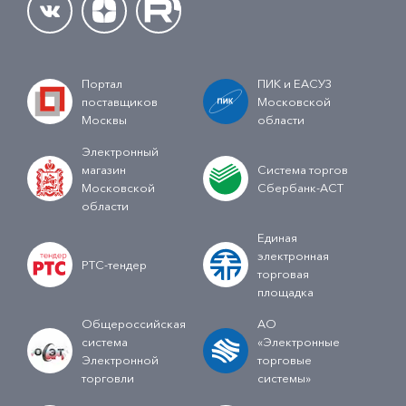
Портал
ПИК и ЕАСУЗ
поставщиков
Московской
Москвы
области
Электронный
магазин
Система торгов
Московской
Сбербанк-АСТ
области
Единая
электронная
РТС-тендер
торговая
площадка
Общероссийская
АО
система
«Электронные
Электронной
торговые
торговли
системы»