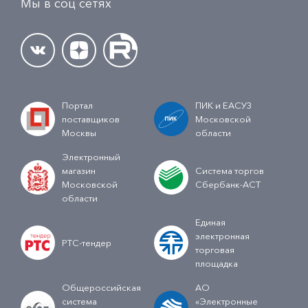
Мы в соц сетях
Портал
ПИК и ЕАСУЗ
поставщиков
Московской
Москвы
области
Электронный
магазин
Система торгов
Московской
Сбербанк-АСТ
области
Единая
электронная
РТС-тендер
торговая
площадка
Общероссийская
АО
система
«Электронные