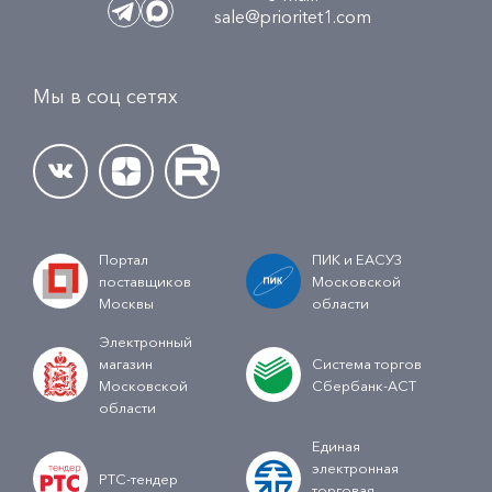
sale@prioritet1.com
Мы в соц сетях
Портал
ПИК и ЕАСУЗ
поставщиков
Московской
Москвы
области
Электронный
магазин
Система торгов
Московской
Сбербанк-АСТ
области
Единая
электронная
РТС-тендер
торговая