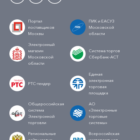
Портал
ПИК и ЕАСУЗ
поставщиков
Московской
Москвы
области
Электронный
магазин
Система торгов
Московской
Сбербанк-АСТ
области
Единая
электронная
РТС-тендер
торговая
площадка
Общероссийская
АО
система
«Электронные
Электронной
торговые
торговли
системы»
Региональные
Всероссийская
сайты малых
универсальная