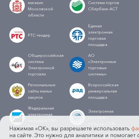
магазин
Система торгов
Московской
Сбербанк-АСТ
области
Единая
электронная
РТС-тендер
торговая
площадка
Общероссийская
АО
система
«Электронные
Электронной
торговые
торговли
системы»
Региональные
Всероссийская
сайты малых
универсальная
закупок
площадка
Федеральная
Электронная
электронная
торговая
площадка ТЭК-
площадка ГПБ
Торг
Нажимая «OK», вы разрешаете использовать
фа
на сайте. Это нужно для аналитики и помогает с
© Компания "Приоритет" 2013 - 2026