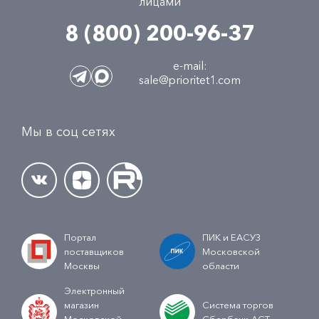
лицами
8 (800) 200-96-37
e-mail:
sale@prioritet1.com
Мы в соц сетях
Портал
ПИК и ЕАСУЗ
поставщиков
Московской
Москвы
области
Электронный
магазин
Система торгов
Московской
Сбербанк-АСТ