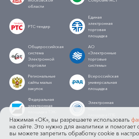
области
Единая
электронная
РТС-тендер
торговая
площадка
Общероссийская
АО
система
«Электронные
Электронной
торговые
торговли
системы»
Региональные
Всероссийская
сайты малых
универсальная
закупок
площадка
Федеральная
Электронная
электронная
торговая
площадка ТЭК-
площадка ГПБ
Торг
Нажимая «OK», вы разрешаете использовать
фа
на сайте. Это нужно для аналитики и помогает с
© Компания "Приоритет" 2013 - 2026
вы можете запретить обработку cookie в настро