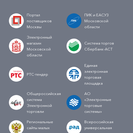
Портал
ПИК и ЕАСУЗ
поставщиков
Московской
Москвы
области
Электронный
магазин
Система торгов
Московской
Сбербанк-АСТ
области
Единая
электронная
РТС-тендер
торговая
площадка
Общероссийская
АО
система
«Электронные
Электронной
торговые
торговли
системы»
Региональные
Всероссийская
сайты малых
универсальная